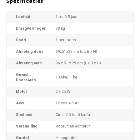
Specificaties
Leeftijd
1 tot 3.5 jaar
Draagvermogen
30 kg
Soort
1-persoons
Afmeting doos
99x51x29 cm (L x B x H)
Afmeting auto
96 x 51 x 29 cm (L x B x H)
Gewicht
13.6kg/11kg
Doos/Auto
Motor
2 x 25 W
Accu
12 volt 4,5 Ah
Snelheid
Circa 2,5 tot 5 km/u
Versnelling
Vooruit en achteruit
Gordel
Heupgordel