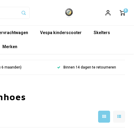
0
ervrachtwagen
Vespa kinderscooter
Skelters
Merken
cu 6 maanden)
Binnen 14 dagen te retourneren
mhoes