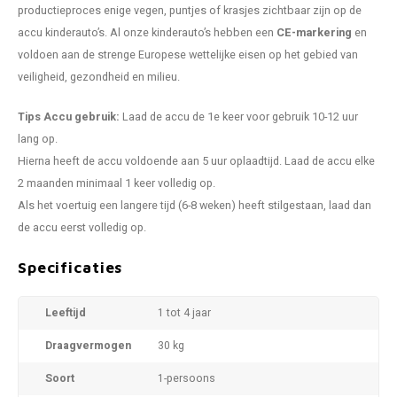
productieproces enige vegen, puntjes of krasjes zichtbaar zijn op de
accu kinderauto’s. Al onze kinderauto’s hebben een
CE-markering
en
voldoen aan de strenge Europese wettelijke eisen op het gebied van
veiligheid, gezondheid en milieu.
Tips Accu gebruik:
Laad de accu de 1e keer voor gebruik 10-12 uur
lang op.
Hierna heeft de accu voldoende aan 5 uur oplaadtijd. Laad de accu elke
2 maanden minimaal 1 keer volledig op.
Als het voertuig een langere tijd (6-8 weken) heeft stilgestaan, laad dan
de accu eerst volledig op.
Specificaties
Leeftijd
1 tot 4 jaar
Draagvermogen
30 kg
Soort
1-persoons