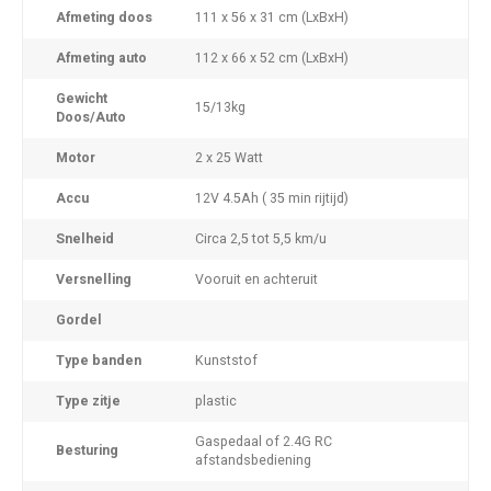
Afmeting doos
111 x 56 x 31 cm (LxBxH)
Afmeting auto
112 x 66 x 52 cm (LxBxH)
Gewicht
15/13kg
Doos/Auto
Motor
2 x 25 Watt
Accu
12V 4.5Ah ( 35 min rijtijd)
Snelheid
Circa 2,5 tot 5,5 km/u
Versnelling
Vooruit en achteruit
Gordel
Type banden
Kunststof
Type zitje
plastic
Gaspedaal of 2.4G RC
Besturing
afstandsbediening