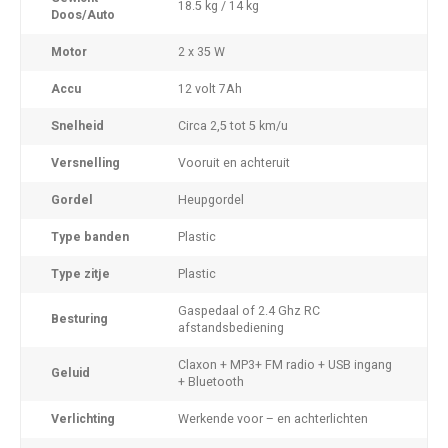
18.5 kg / 14 kg
Doos/Auto
Motor
2 x 35 W
Accu
12 volt 7Ah
Snelheid
Circa 2,5 tot 5 km/u
Versnelling
Vooruit en achteruit
Gordel
Heupgordel
Type banden
Plastic
Type zitje
Plastic
Gaspedaal of 2.4 Ghz RC
Besturing
afstandsbediening
Claxon + MP3+ FM radio + USB ingang
Geluid
+ Bluetooth
Verlichting
Werkende voor – en achterlichten