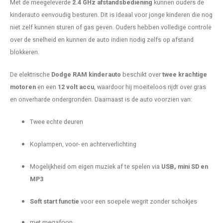
Met de meegeleverde
2.4 GHz afstandsbediening
kunnen ouders de
kinderauto eenvoudig besturen. Dit is ideaal voor jonge kinderen die nog
niet zelf kunnen sturen of gas geven. Ouders hebben volledige controle
over de snelheid en kunnen de auto indien nodig zelfs op afstand
blokkeren.
De elektrische
Dodge RAM kinderauto
beschikt over
twee krachtige
motoren
en een
12 volt accu
, waardoor hij moeiteloos rijdt over gras
en onverharde ondergronden. Daarnaast is de auto voorzien van:
Twee echte deuren
Koplampen, voor- en achterverlichting
Mogelijkheid om eigen muziek af te spelen via
USB, mini SD en
MP3
Soft start functie
voor een soepele wegrit zonder schokjes
met megafoon