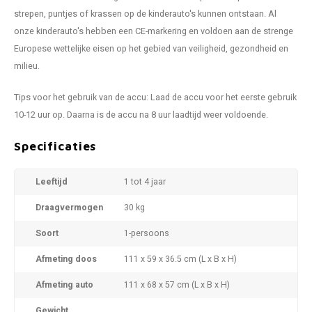
strepen, puntjes of krassen op de kinderauto's kunnen ontstaan. Al
onze kinderauto's hebben een CE-markering en voldoen aan de strenge
Europese wettelijke eisen op het gebied van veiligheid, gezondheid en
milieu.
Tips voor het gebruik van de accu: Laad de accu voor het eerste gebruik
10-12 uur op. Daarna is de accu na 8 uur laadtijd weer voldoende.
Specificaties
Leeftijd
1 tot 4 jaar
Draagvermogen
30 kg
Soort
1-persoons
Afmeting doos
111 x 59 x 36.5 cm (L x B x H)
Afmeting auto
111 x 68 x 57 cm (L x B x H)
Gewicht