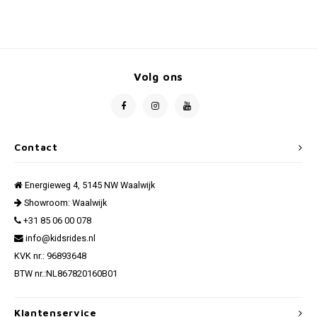
Volg ons
Contact
Energieweg 4, 5145 NW Waalwijk
Showroom: Waalwijk
+31 85 06 00 078
info@kidsrides.nl
KVK nr.: 96893648
BTW nr.:NL867820160B01
Klantenservice