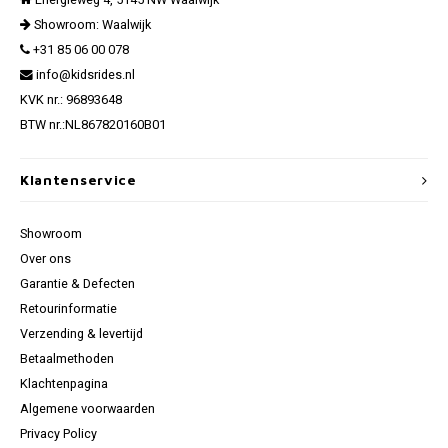
Energieweg 4, 5145 NW Waalwijk
Showroom: Waalwijk
+31 85 06 00 078
info@kidsrides.nl
KVK nr.: 96893648
BTW nr.:NL867820160B01
Klantenservice
Showroom
Over ons
Garantie & Defecten
Retourinformatie
Verzending & levertijd
Betaalmethoden
Klachtenpagina
Algemene voorwaarden
Privacy Policy