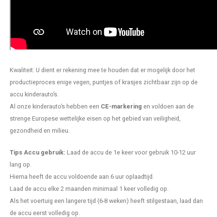
Kwaliteit: U dient er rekening mee te houden dat er mogelijk door het
productieproces enige vegen, puntjes of krasjes zichtbaar zijn op de
accu kinderauto’s.
Al onze kinderauto’s hebben een
CE-markering
en voldoen aan de
strenge Europese wettelijke eisen op het gebied van veiligheid,
gezondheid en milieu.
Tips Accu gebruik:
Laad de accu de 1e keer voor gebruik 10-12 uur
lang op.
Hierna heeft de accu voldoende aan 6 uur oplaadtijd.
Laad de accu elke 2 maanden minimaal 1 keer volledig op.
Als het voertuig een langere tijd (6-8 weken) heeft stilgestaan, laad dan
de accu eerst volledig op.