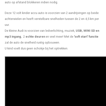
auto op afstand blokkeren indien nodig.
Deze 12 volt kinder accu auto is voorzien van 2 aandrijvingen op beide
achterwielen en heeft verstelbare snelheden tussen de 2 en 4,5 km per
uur.
De kleine Audi is voorzien van ledverlichting, muziek,
USB, MINI SD en
mp3 ingang
, 2
echte deuren
en veel meer! Met de
'soft start' functie
zal de auto de snelheid rustig opbouwen.
U kind voelt dus geen schokje bij het optrekken.