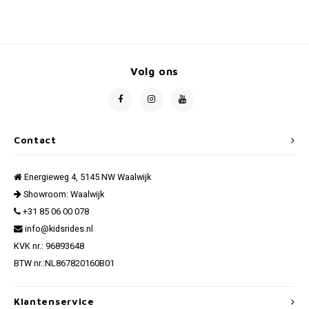
Volg ons
Contact
Energieweg 4, 5145 NW Waalwijk
Showroom: Waalwijk
+31 85 06 00 078
info@kidsrides.nl
KVK nr.: 96893648
BTW nr.:NL867820160B01
Klantenservice