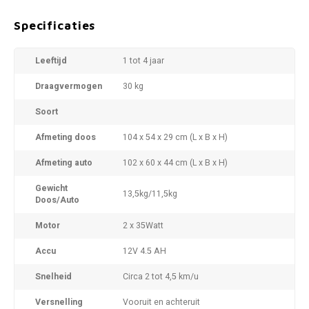
Specificaties
Leeftijd
1 tot 4 jaar
Draagvermogen
30 kg
Soort
Afmeting doos
104 x 54 x 29 cm (L x B x H)
Afmeting auto
102 x 60 x 44 cm (L x B x H)
Gewicht
13,5kg/11,5kg
Doos/Auto
Motor
2 x 35Watt
Accu
12V 4.5 AH
Snelheid
Circa 2 tot 4,5 km/u
Versnelling
Vooruit en achteruit