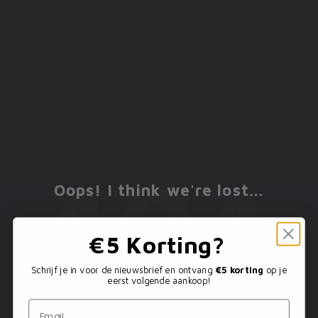
404
Oops! I think we're lost...
€5 Korting?
Ga verder met winkelen
Schrijf je in voor de nieuwsbrief en ontvang
€5 korting
op je
eerst volgende aankoop!
Email