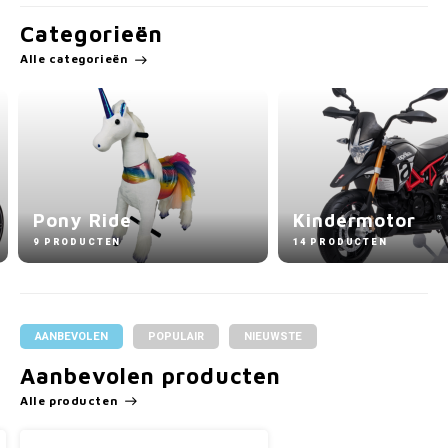
Categorieën
Alle categorieën
de
Kindermotor
A
N
14 PRODUCTEN
3
AANBEVOLEN
POPULAIR
NIEUWSTE
Aanbevolen producten
Alle producten