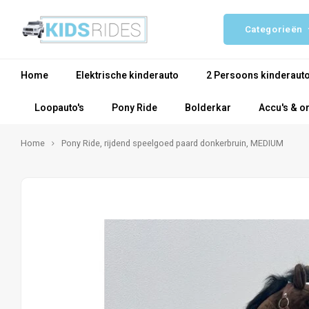
Categorieën
Home
Elektrische kinderauto
2 Persoons kinderaut
Loopauto's
Pony Ride
Bolderkar
Accu's & o
Home
Pony Ride, rijdend speelgoed paard donkerbruin, MEDIUM