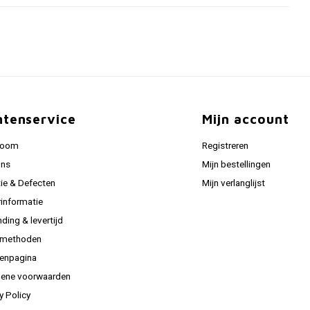
ntenservice
Mijn account
room
Registreren
ons
Mijn bestellingen
ie & Defecten
Mijn verlanglijst
informatie
ding & levertijd
lmethoden
tenpagina
ene voorwaarden
y Policy