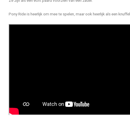
Ze zijn als een echt paard voorzien van een zadel.
Pony Ride is heerlijk om mee te spelen, maar ook heerlijk als een knuffe