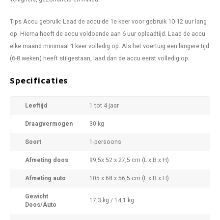
Tips Accu gebruik: Laad de accu de 1e keer voor gebruik 10-12 uur lang
op. Hierna heeft de accu voldoende aan 6 uur oplaadtijd. Laad de accu
elke maand minimaal 1 keer volledig op. Als het voertuig een langere tijd
(6-8 weken) heeft stilgestaan, laad dan de accu eerst volledig op.
Specificaties
Leeftijd
1 tot 4 jaar
Draagvermogen
30 kg
Soort
1-persoons
Afmeting doos
99,5x 52 x 27,5 cm (L x B x H)
Afmeting auto
105 x 68 x 56,5 cm (L x B x H)
Gewicht
17,3 kg / 14,1 kg
Doos/Auto