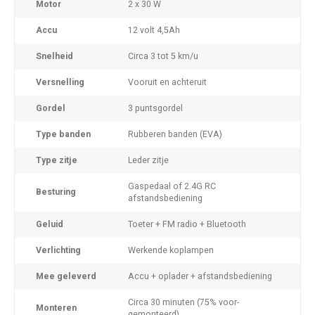
Motor
2 x 30 W
Accu
12 volt 4,5Ah
Snelheid
Circa 3 tot 5 km/u
Versnelling
Vooruit en achteruit
Gordel
3 puntsgordel
Type banden
Rubberen banden (EVA)
Type zitje
Leder zitje
Gaspedaal of 2.4G RC
Besturing
afstandsbediening
Geluid
Toeter + FM radio + Bluetooth
Verlichting
Werkende koplampen
Mee geleverd
Accu + oplader + afstandsbediening
Circa 30 minuten (75% voor-
Monteren
gemonteerd)