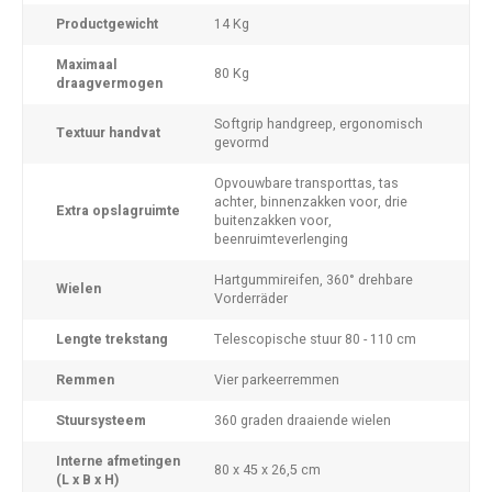
Productgewicht
14 Kg
Maximaal
80 Kg
draagvermogen
Softgrip handgreep, ergonomisch
Textuur handvat
gevormd
Opvouwbare transporttas, tas
achter, binnenzakken voor, drie
Extra opslagruimte
buitenzakken voor,
beenruimteverlenging
Hartgummireifen, 360° drehbare
Wielen
Vorderräder
Lengte trekstang
Telescopische stuur 80 - 110 cm
Remmen
Vier parkeerremmen
Stuursysteem
360 graden draaiende wielen
Interne afmetingen
80 x 45 x 26,5 cm
(L x B x H)