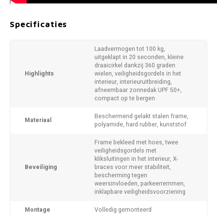
Specificaties
Laadvermogen tot 100 kg,
uitgeklapt in 20 seconden, kleine
draaicirkel dankzij 360 graden
Highlights
wielen, veiligheidsgordels in het
interieur, interieuruitbreiding,
afneembaar zonnedak UPF 50+,
compact op te bergen
Beschermend gelakt stalen frame,
Materiaal
polyamide, hard rubber, kunststof
Frame bekleed met hoes, twee
veiligheidsgordels met
kliksluitingen in het interieur, X-
Beveiliging
braces voor meer stabiliteit,
bescherming tegen
weersinvloeden, parkeerremmen,
inklapbare veiligheidsvoorziening
Montage
Volledig gemonteerd