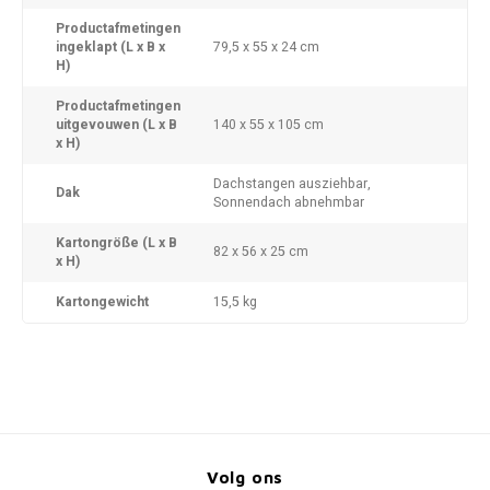
Productafmetingen
ingeklapt (L x B x
79,5 x 55 x 24 cm
H)
Productafmetingen
uitgevouwen (L x B
140 x 55 x 105 cm
x H)
Dachstangen ausziehbar,
Dak
Sonnendach abnehmbar
Kartongröße (L x B
82 x 56 x 25 cm
x H)
Kartongewicht
15,5 kg
Volg ons