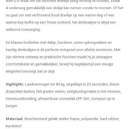
stelt u in staat om uw favoriete drankje veilig rechtop te houden, zodat
ik onderweg gemakkelijk een slokje kan nemen zonder te morsen. Of het
nu gaat om een verfrissend koud drankje op een warme dag of een
warme kop koffie op een frisse ochtend, het drinkvakjes is altijd een
welkome toevoeging.
De blauwe bolderkar met dakje, handrem, ruime opbergvakken en
handig drinkvakjes is de perfecte metgezel voor allerlei avonturen. Met
zijn slimme ontwerp en praktische functies maakt hij je uitstapjes
comfortabeler en gemakkelijker, terwijl hij tegelijkertijd een vleugje
elegantie toevoegt aan je uitje.
Highlights:
Laadvermogen tot 80 kg, uitgeklapt in 20 seconden, kleine
draaicirkel dankzij 360 graden wielen, veiligheidsgordels in het interieur,
interieuruitbreiding, afneembaar zonnedak UPF 50+, compact op te
bergen
Materiaal:
Beschermend gelakt stalen frame, polyamide, hard rubber,
kunststof