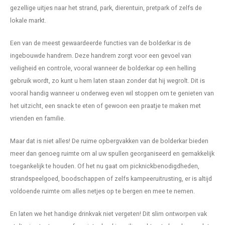
gezellige uitjes naar het strand, park, dierentuin, pretpark of zelfs de
lokale markt.
Een van de meest gewaardeerde functies van de bolderkar is de
ingebouwde handrem. Deze handrem zorgt voor een gevoel van
veiligheid en controle, vooral wanneer de bolderkar op een helling
gebruik wordt, zo kunt u hem laten staan zonder dat hij wegrolt. Dit is
vooral handig wanneer u onderweg even wil stoppen om te genieten van
het uitzicht, een snack te eten of gewoon een praatje te maken met
vrienden en familie.
Maar dat is niet alles! De ruime opbergvakken van de bolderkar bieden
meer dan genoeg ruimte om al uw spullen georganiseerd en gemakkelijk
toegankelijk te houden. Of het nu gaat om picknickbenodigdheden,
strandspeelgoed, boodschappen of zelfs kampeeruitrusting, er is altijd
voldoende ruimte om alles netjes op te bergen en mee te nemen.
En laten we het handige drinkvak niet vergeten! Dit slim ontworpen vak