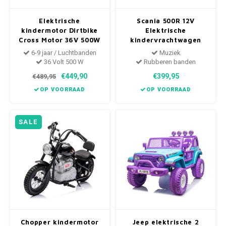
Elektrische
Scania 500R 12V
kindermotor Dirtbike
Elektrische
Cross Motor 36V 500W
kindervrachtwagen
Blauw - Oranje
Wit
6-9 jaar / Luchtbanden
Muziek
36 Volt 500 W
Rubberen banden
€449,90
€399,95
€489,95
OP VOORRAAD
OP VOORRAAD
SALE
Chopper kindermotor
Jeep elektrische 2