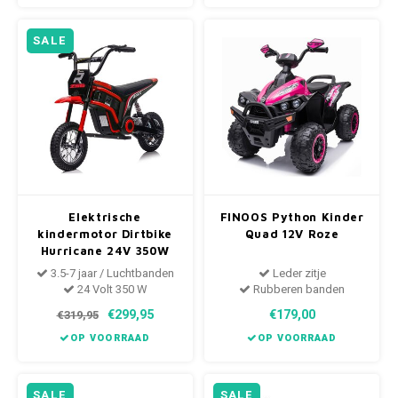
SALE
Elektrische
FINOOS Python Kinder
kindermotor Dirtbike
Quad 12V Roze
Hurricane 24V 350W
Rood
3.5-7 jaar / Luchtbanden
Leder zitje
24 Volt 350 W
Rubberen banden
€299,95
€179,00
€319,95
OP VOORRAAD
OP VOORRAAD
SALE
SALE