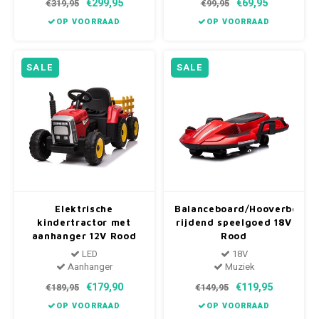
€299,95
€69,95
€319,95
€99,95
OP VOORRAAD
OP VOORRAAD
SALE
SALE
Elektrische
Balanceboard/Hooverboard
kindertractor met
rijdend speelgoed 18V
aanhanger 12V Rood
Rood
LED
18V
Aanhanger
Muziek
€179,90
€119,95
€189,95
€149,95
OP VOORRAAD
OP VOORRAAD