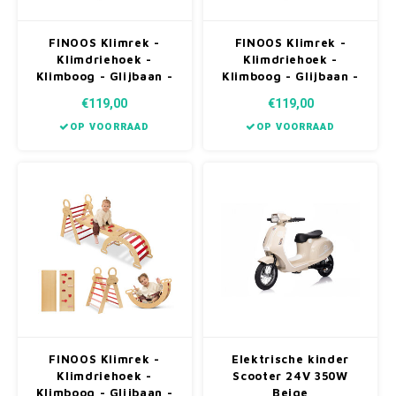
FINOOS Klimrek -
FINOOS Klimrek -
Klimdriehoek -
Klimdriehoek -
Klimboog - Glijbaan -
Klimboog - Glijbaan -
Montessori - Houten
Montessori - Houten
€119,00
€119,00
Speelgoed - incl.
Speelgoed - incl.
kussen en Xylofoon
kussen en Xylofoon
OP VOORRAAD
OP VOORRAAD
Roze
Naturel
FINOOS Klimrek -
Elektrische kinder
Klimdriehoek -
Scooter 24V 350W
Klimboog - Glijbaan -
Beige