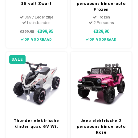
36 volt Zwart
persooons kinderauto
Frozen
36V / Leder zitje
Frozen
Luchtbanden
2 Persoons
€399,95
€329,90
€399,95
OP VOORRAAD
OP VOORRAAD
SALE
Thunder elektrische
Jeep elektrische 2
kinder quad 6V Wit
persooons kinderauto
Roze