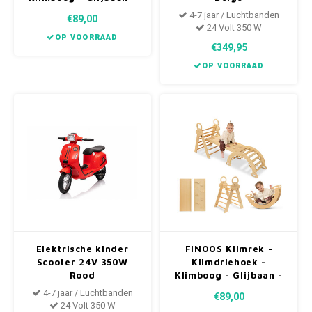
Montessori - Houten
4-7 jaar / Luchtbanden
€89,00
Speelgoed - Naturel -
24 Volt 350 W
Roze
OP VOORRAAD
€349,95
OP VOORRAAD
Elektrische kinder
FINOOS Klimrek -
Scooter 24V 350W
Klimdriehoek -
Rood
Klimboog - Glijbaan -
Montessori - Houten
4-7 jaar / Luchtbanden
€89,00
Speelgoed - Naturel
24 Volt 350 W