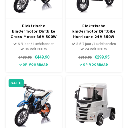
Elektrische
Elektrische
kindermotor Dirtbike
kindermotor Dirtbike
Cross Motor 36V 500W
Hurricane 24V 350W
Groen
Roze
6-9 jaar / Luchtbanden
3.5-7 jaar / Luchtbanden
36 Volt 500 W
24 Volt 350 W
€449,90
€299,95
€489,95
€319,95
OP VOORRAAD
OP VOORRAAD
SALE