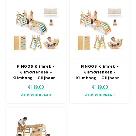
FINOOS Klimrek -
FINOOS Klimrek -
Klimdriehoek -
Klimdriehoek -
Klimboog - Glijbaan -
Klimboog - Glijbaan -
Montessori - Houten
Montessori - Houten
€119,00
€119,00
Speelgoed - incl.
Speelgoed - incl.
kussen en Xylofoon
kussen en Xylofoon
OP VOORRAAD
OP VOORRAAD
Blauw
Regenboog