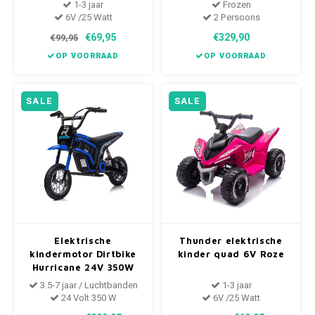
1-3 jaar
Frozen
6V /25 Watt
2 Persoons
€69,95
€329,90
€99,95
OP VOORRAAD
OP VOORRAAD
SALE
SALE
Elektrische
Thunder elektrische
kindermotor Dirtbike
kinder quad 6V Roze
Hurricane 24V 350W
Blauw
3.5-7 jaar / Luchtbanden
1-3 jaar
24 Volt 350 W
6V /25 Watt