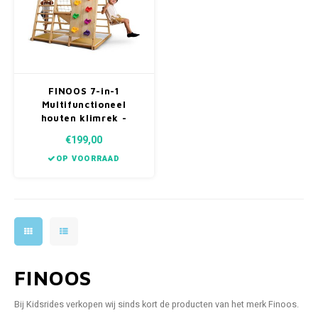
FINOOS 7-in-1
Multifunctioneel
houten klimrek -
Glijbaan - Pikler -
€199,00
Montessori - Houten
Speelgym
OP VOORRAAD
FINOOS
Bij Kidsrides verkopen wij sinds kort de producten van het merk Finoos.