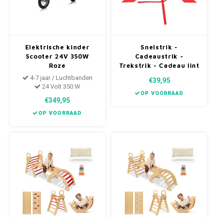
Elektrische kinder
Snelstrik -
Scooter 24V 350W
Cadeaustrik -
Roze
Trekstrik - Cadeau lint
- Verpakking strik 31
4-7 jaar / Luchtbanden
€39,95
mm Rood 30 Stuks
24 Volt 350 W
OP VOORRAAD
€349,95
OP VOORRAAD