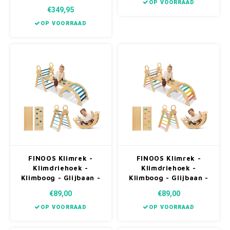
OP VOORRAAD
€349,95
OP VOORRAAD
FINOOS Klimrek -
FINOOS Klimrek -
Klimdriehoek -
Klimdriehoek -
Klimboog - Glijbaan -
Klimboog - Glijbaan -
Montessori - Houten
Montessori - Houten
€89,00
€89,00
Speelgoed - Blauw
Speelgoed -
Regenboog
OP VOORRAAD
OP VOORRAAD